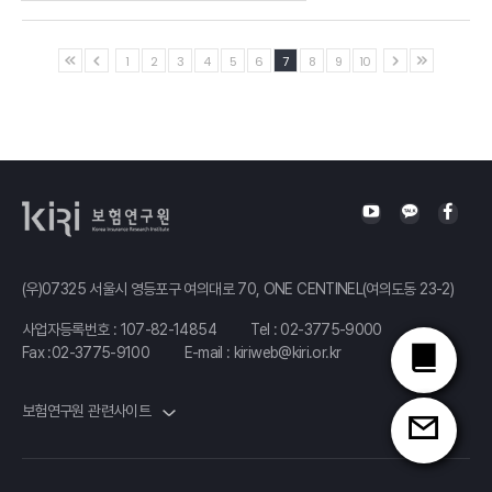
지속가능한
자동차보험의
이은화 박사
Profitability and
다층
과제
Safety in the
기본보장
Ⅰ.「국민건강보험의 비급여 진료비 관리방안」
1
2
3
4
5
6
7
8
9
10
황현아
General
방안
보험연구원
발표자 : 김진현
Insurance
서울대학교 교수
연구위원
석재은
Industry
Ⅱ.「실손의료보험 가격 규제 현황과 과제」
한림대학교
정중영 동의대학교 교수
발표자 : 김경선
보험연구원 연구위원
교수
Healthcare
Ⅲ.「실손의료보험 지속성 제고를 위한 과제」
expenditure and
공적연금
발표자 : 정성희
health insurance
보험연구원 산업연구실장
개혁에 따른
(우)07325 서울시 영등포구 여의대로 70, ONE CENTINEL(여의도동 23-2)
demand under a
사적연금의
사업자등록번호 : 107-82-14854
Tel :
02-3775-9000
two-argument
보완적 활용
Fax :02-3775-9100
E-mail :
kiriweb@kiri.or.kr
utility
정원석
보험연구원
홍지민 숭실대학교 교수
보험연구원 관련사이트
연구위원