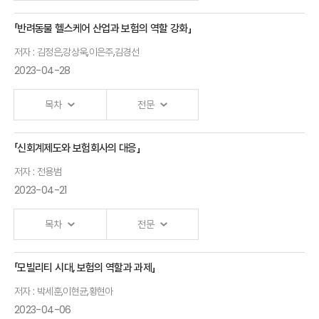
손재희
연구위원
「반려동물 헬스케어 산업과 보험의 역할 강화」
ILS(보험연계증권)
저자 : 김정은,강상욱,이은주,김경선
현황과 주요 이슈
디지털
2023-04-28
조영현 보험연구원
치료제를
연구위원
활용한
목차
전문
정신건강관리
「신회계제도와 보험회사의 대응」
강성지 웰트
개회사
대표
저자 : 전용범
2023-04-21
안철경
원장
목차
전문
축사
「모빌리티 시대, 보험의 역할과 과제」
신회계제도와
김소영
저자 : 박세훈,이현균,황현아
보험회사의 대응
금융위원회
2023-04-06
전용범