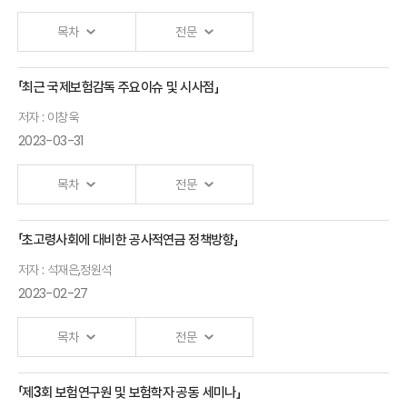
부위원장
한국보험계리사회
목차
전문
축사
부회장
차수환
「최근 국제보험감독 주요이슈 및 시사점」
개회사
금융감독원
저자 : 이창욱
부원장보
2023-03-31
안철경
원장
반려동물보험과
목차
전문
인슈어테크
축사
김정은
「초고령사회에 대비한 공사적연금 정책방향」
최근
스몰티켓 대표
허창헌
저자 : 석재은,정원석
국제보험감독
보험개발원
2023-02-27
주요이슈 및
반려동물보험의
원장
시사점
실효성 강화
목차
전문
이창욱 교수
강상욱
모빌리티 시대
(경희대학교)
삼성화재 수석
「제3회 보험연구원 및 보험학자 공동 세미나」