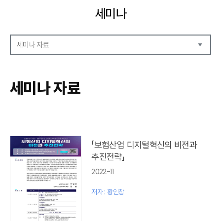
세미나
세미나 자료
세미나 자료
세미나 안내
세미나 자료
세미나 포토
「보험산업 디지털혁신의 비전과
추진전략」
2022-11
저자 : 황인창