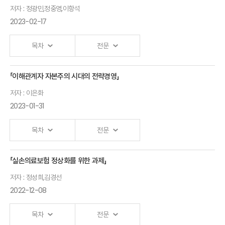
항공기보험의
개회사
저자 : 정광민,정중영,이항석
과제
반려동물보험
2023-02-17
안철경
박세훈
인프라 및
원장
한국법제연구원
제도 개선의
목차
전문
연구위원
필요성
축사
이은주
「이해관계자 자본주의 시대의 전략경영」
A Brief Review on
모빌리티
양재진
메리츠화재
저자 : 이은화
Cyber Risk
시대
한국사회보장학회
수석
2023-01-31
Research and
해상보험의
회장
반려동물보험
Spatial Features
과제
목차
전문
활성화를
of Cyber Risk
축사
이현균
위한 과제
Interdependency
정희수
한국법학원
「실손의료보험 정상화를 위한 과제」
김경선
이해관계자
생명보험협회
연구위원
정광민 포항공과대학교
보험연구원
저자 : 정성희,김경선
자본주의
회장
교수
2022-12-08
연구위원
시대의
모빌리티
Balancing
공적연금의
전략경영
시대
Growth,
목차
전문