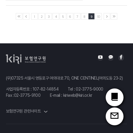
국민건강보험
보완을 위한
디지털
개회사
민영건강보험의
보험시대,
1
2
3
4
5
6
7
8
9
10
활용과 과제
MZ세대의
안철경
보험소비
정성희
원장
경험분석
보험연구원
손재희
실장
보험연구원
2022년
인구고령화와
연구위원
보험산업 전망
4차산업혁명
김세중
(우)07325 서울시 영등포구 여의대로 70, ONE CENTINEL(여의도동 23-2)
시대,
보험연구원
국민건강보험과
사업자등록번호 : 107-82-14854
Tel :
02-3775-9000
동향분석실장
Fax :02-3775-9100
E-mail :
kiriweb@kiri.or.kr
민영건강보험의
나아갈 길
2022년
보험연구원 관련사이트
홍석철
보험산업 과제
서울대학교
김해식
교수