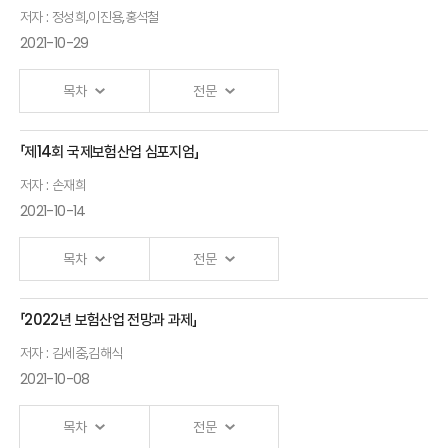
이창욱
저자 : 정성희,이진용,홍석철
특성과
연구위원
성균관대학교
2021-10-29
금융경험
경영대학
주소현
목차
전문
겸임교수
이화여자대학교
소비자학과
「제14회 국제보험산업 심포지엄」
건강보험 시각에서
교수
바라본 건강보험과
저자 : 손재희
MZ세대의
민간보험의 향후
2021-10-14
보험소비 경험
역할 재설정과
분석
목차
전문
협력방안
이진용
손재희
「2022년 보험산업 전망과 과제」
심사평가연구소
보험연구원
환영사
소장
저자 : 김세중,김해식
연구위원
2021-10-08
안철경
초고령사회
원장
대비
목차
전문