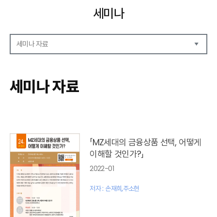
세미나
세미나 자료
세미나 자료
세미나 안내
세미나 자료
세미나 포토
「MZ세대의 금융상품 선택, 어떻게
이해할 것인가?」
2022-01
저자 : 손재희,주소현