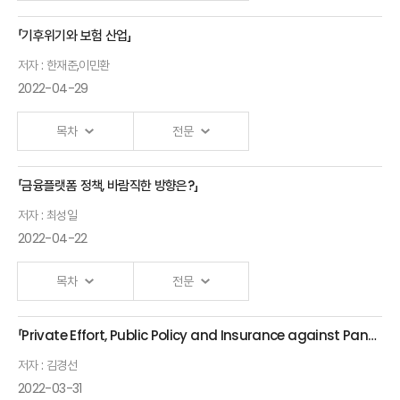
정책의실상현주소
「기후위기와 보험 산업」
인공지능과
예자선 변호사
저자 : 한재준,이민환
데이터 기반
(한국핀테크지원센터)
2022-04-29
접근방식을
통한
목차
전문
(파라미터)
보험시장에서의
「금융플랫폼 정책, 바람직한 방향은?」
손해보험산업의
리스크
저자 : 최성일
기후
모델링과
2022-04-22
리스크관리
프로텍션 갭의
방안
축소 효과
목차
전문
한재준
대응방안
인하대학교 교수
「Private Effort, Public Policy and Insurance against Pandemic Health Risks」
최찬열 Wecover
손보산업의
Ⅰ.「금융플랫폼에 대한 정책대응방안」
저자 : 김경선
Platforms CEO
기후리스크
발표자 : 최성일
한국개발연구원 초빙연구위원
2022-03-31