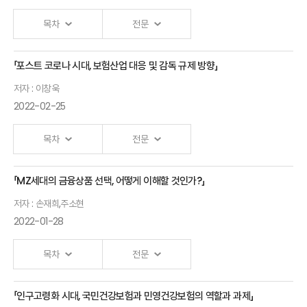
활용방안
목차
전문
이민환
인하대학교 교수
「포스트 코로나 시대, 보험산업 대응 및 감독 규제 방향」
Private
저자 : 이창욱
Effort,
2022-02-25
Public
Policy
목차
전문
and
Insurance
「MZ세대의 금융상품 선택, 어떻게 이해할 것인가?」
포스트
against
저자 : 손재희,주소현
코로나 시대,
Pandemic
2022-01-28
보험산업
Health
대응 및 감독
Risks
목차
전문
규제 방향에
김경선
대한 제안
「인구고령화 시대, 국민건강보험과 민영건강보험의 역할과 과제」
MZ세대의
보험연구원