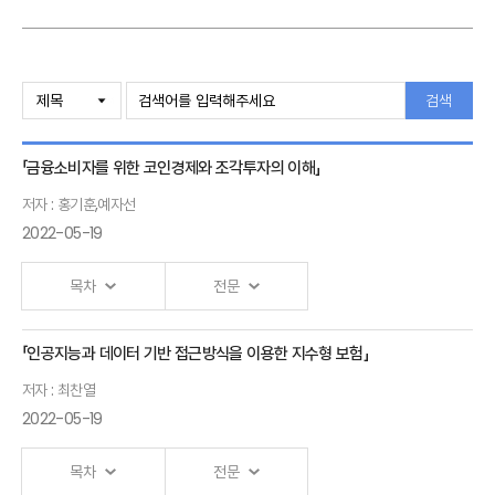
구원 연구위원
검색
「금융소비자를 위한 코인경제와 조각투자의 이해」
저자 : 홍기훈,예자선
2022-05-19
목차
전문
「인공지능과 데이터 기반 접근방식을 이용한 지수형 보험」
조각투자의 이해
저자 : 최찬열
홍기훈 홍익대학교
2022-05-19
교수
목차
전문
가상자산사업의 &