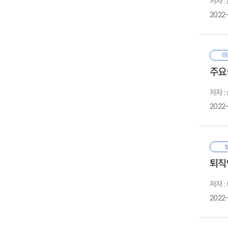
저자 
1
부
법
3
2022-
금
제
1
3
영
2
4
3
디
이
본
주
1
주요
필
전
1
거
6
통
저자 
야
3
2022-
설
M
통
1
대
1
이
호
1
퇴직
Ⅲ
2
1
분
저자 
2
세
공
2022-
채
·
규
1
디