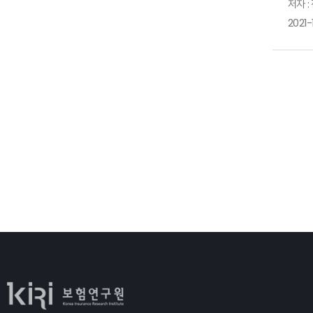
저자 
2
자
중
3
2021-
사
해
아
1
등
수
자
영
본
저
중
우
1
중
있
2
1
있
제
3
2
4
중
반
5
1
마
상
2
전
3
2
인
1
중
상
1
2
시
3
본
능
3
확
분
6