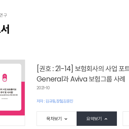
연 구
고서
[권호 : 21-14] 보험회사의 사업 포
General과 Aviva 보험그룹 사례
2021-10
저자 : 김규동,장철,김윤진
목차보기
요약보기