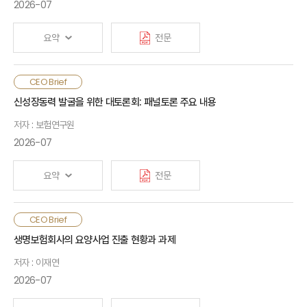
기후테크 산업의 안정성을 제고해 투자 유치를 도울 수 있다는
2026-07
주장이 제기되고 있음. 해외에서는 화재·폭발, 설비 고장, 누출,
배상책임, 사업중단과 일부 기술 성능 위험 등을 인수하고 있으나,
요약
전문
시장 수요, 사업성, 원료·에너지 가격, 정책·규제 변화에는 보장
공백이 존재함. 국내 보험산업은 위험 평가가 가능한 기술
분야부터 재보험회사 및 전문기관과 공동으로 하여 단계별로
AI·기후 변화·데이터는 보험산업에 새로운 기회와 도전을 동시에
CEO Brief
접근할 것을 제안함. 또한 정부는 기술 검증, 초기 수요 창출과
제기하고 있음. AI와 기후 위험은 전통적인 부보가능성을 충족하지
신성장동력 발굴을 위한 대토론회: 패널토론 주요 내용
규제의 예측 가능성을 높이고, 민간 보험의 인수한도를 넘어서는
못해 보험 경계에 대한 재검토를 요구함. 데이터 축적과 기초역량
저자 : 보험연구원
거대·장기 위험에 대해서는 재정 투입의 정당성을 전제로 제한적인
확보로 이는 점차 극복될 수 있을 것으로 보이나, AI·기후 변화로
위험 분담을 검토할 필요가 있음
인한 동시다발적 상관손실은 개별 노력만으로 감당하기 어려우며,
2026-07
위험전가 수단 확대와 공공-민간 협력체계의 구축이 필요함. 한편,
Climate technology (“climate tech”) is increasingly
데이터 사이언스는 보험산업의 혁신을 이끌고 있으나 이러한
요약
전문
recognized as technological and industrial solutions
혁신이 시장 성장으로 이어지기 위해서는 정부 정책 검토와 충분한
to climate change and a driver of future economic
검증이 요구됨
growth. Global climate tech investment remains
보험산업 신성장동력의 키워드로는 데이터, 신사업, 해외 진출,
CEO Brief
strong, but investment in Korea’s climate tech
Artificial intelligence (AI), climate change, and data
시장 신뢰를 들 수 있음. 첫째, 보험상품 개발 및 서비스 제공에
생명보험회사의 요양사업 진출 현황과 과제
sector remains limited. By managing and
are creating new opportunities and challenges for
필요한 데이터를 안전하게 연결하고 분석할 수 있는 구조가
underwriting certain technology-related risks,
the insurance industry. Because many AI-and
저자 : 이재연
마련되어야 함. 둘째, 보험회사의 다양한 신사업 진출을 위해
insurers can mitigate project risks and improve the
climate-related risks do not readily satisfy
자회사 업무규제를 네거티브 규제로 전환하거나, 자산운용 한도 및
2026-07
conditions for attracting investment. Insurance
conventional conditions for underwriting, insurers
인허가 요건을 유연화할 필요가 있음. 셋째, 보험회사 해외시장
products in international markets cover fire and
need to reassess the scope of risks they can