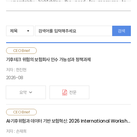
uncertainty, highlighting the need for measures to
stabilize its overall profit base. With an increasing pressure
to make profits, both life and non-life insurers are
expected to face stronger competition, particularly in the
health insurance market. However, the health insurance
검색
market is already approaching its limit for further
expansion within a confined and restricted market
structure. Therefore, securing a stable and sustainable
CEO Brief
profit base over the long term will require fundamental
기후테크 위험의 보험회사 인수 가능성과 정책과제
improvements in business model, including diversification
of revenue sources, reinforcement of risk-based
저자 : 한진현
management systems, and enhancement of asset
2026-08
management capabilities. Simultaneously, the
government should strengthen the industry’s
요약
전문
competitiveness through policy support and regulatory
reforms, thereby fostering economic growth and
narrowing the protection gap.
기후테크는 심화하는 기후변화에 대응하기 위한 기술·산업적
CEO Brief
해법이자 미래 성장동력으로 주목받고 있음. 전 세계 기후테크
AI·기후위험과 데이터 기반 보험혁신: 2026 International Workshop on Risk and Insurance 패널토론 주요 내용
산업에 대한 투자가 견고하게 이뤄지고 있으나 국내 투자는 미진한
저자 : 손재희
상황이며, 보험산업이 기후테크 기술의 위험을 관리·인수함으로써