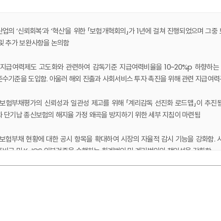
업의 ‘신뢰회복’과 ‘혁신’을 위한 「보험개혁회의」가 1년에 걸쳐 진행되었으며 그
및 추가 보완사항을 논의함
 지급여력제도 고도화와 관련하여 감독기준 지급여력비율을 10~20%p 하향하
수기준을 도입함. 아울러 해외 진출과 사회서비스 투자 촉진을 위해 관련 지급여
 보험부채평가의 신뢰성과 일관성 제고를 위해 「계리감독 선진화 로드맵」이 추진됨
 단기납 종신보험의 해지율 가정 왜곡을 방지하기 위한 세부 지침이 마련됨
 보험부채 현황에 대한 공시 항목을 확대하여 시장의 자율적 감시 기능을 강화함.
비금 및 K-ICS 외부검증을 수행하는 회계법인 및 계리법인의 책임성을 강화함
 감독회계의 합리화를 위해 해약환급금준비금 적립비율을 K-ICS 수준에 따라
. 비상위험 준비금은 적립한도를 재산출하고 현실적인 환입기준을 도입하여 제도의
 논의 배경
, 보험부채관리 활성화를 위해 외국 재보험사의 설명 지원 허용, 일임식 자산유보형