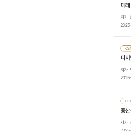
매
들
미래
과
약
보
저자 
영
국
마
2025
강
이
영
첫
2
보
CE
촉
인
우
디지
요
정
활
마
저자 :
둘
우
인
2025
가
민
하
인
정
피
보
CE
중
셋
중산
다
동
위
첫
협
저자 :
보
보
것
2025