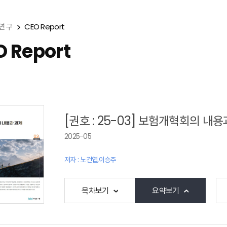
연 구
CEO Report
O Report
[권호 : 25-03] 보험개혁회의 내용
2025-05
저자 : 노건엽,이승주
목차보기
요약보기