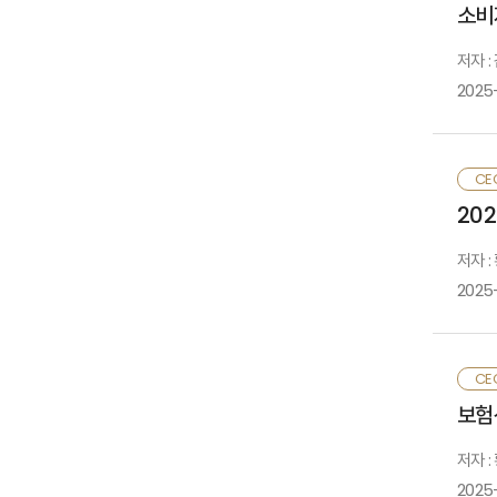
소비
대
구
저자 :
단
2025-
감
기
유
이
묻
보
디
CE
있
기
20
이
명
환
저자 :
위
대
2025
있
국
아
보
올
부
CE
소
청
보험
활
효
2
재
저자 
수
2025
이