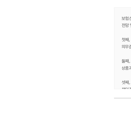
보험산
전망 
첫째,
의무준
둘째,
상품과
셋째,
책임준
넷째,
감소됨
Ⅰ.
다섯째