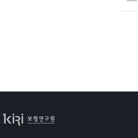
정
남
비
마
평
고
국
영
후
정
가
저
특
있
조
불
편
높
그
부
비
관
제
필
대
지
확
유
설