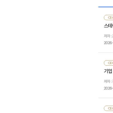
심사요
Ⅱ.
이러한
CE
수 있
스테
Ⅲ.
저자 :
2026
·
CE
있
기업
나
저자 :
해
2026
대
국
최
CE
있
재