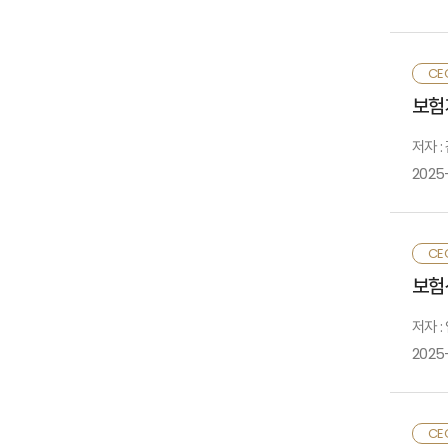
후
객
책
시
최
CE
수
실
아
보험
보
해
위
보
저자 :
것
지
2025
확
두
우
설
보
건
CE
판
확
보험
자
제
보
국
저자 :
미
우
2025
인
재
고
부
정
성
속
CE
개