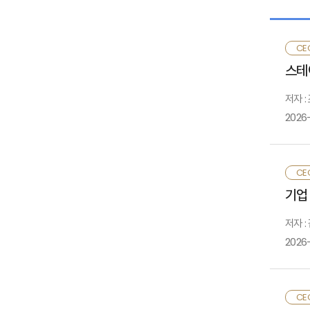
Ⅱ.
CE
스테
Ⅲ
저자 :
2026
Ⅳ
CE
있
·
기업
나
저자 :
해
2026
· 
대
국
최
CE
있
재