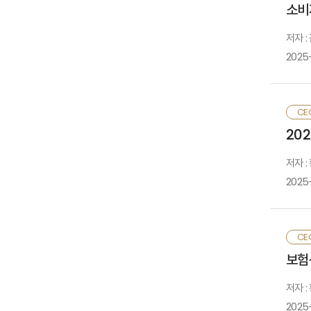
소비
대
구
저자 :
단
2025-
감
기
유
이
묻
보
디
CE
있
기
20
이
명
환
저자 :
위
대
2025
있
국
아
보
올
부
CE
소
청
보험
활
효
2
재
저자 
수
2025
이