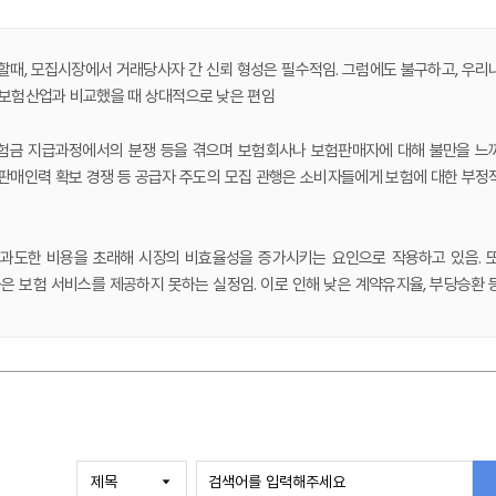
려할때, 모집시장에서 거래당사자 간 신뢰 형성은 필수적임. 그럼에도 불구하고, 우리
 보험산업과 비교했을 때 상대적으로 낮은 편임
보험금 지급과정에서의 분쟁 등을 겪으며 보험회사나 보험판매자에 대해 불만을 느
 판매인력 확보 경쟁 등 공급자 주도의 모집 관행은 소비자들에게 보험에 대한 부정
과도한 비용을 초래해 시장의 비효율성을 증가시키는 요인으로 작용하고 있음. 또
 보험 서비스를 제공하지 못하는 실정임. 이로 인해 낮은 계약유지율, 부당승환 
께 인구·기술 등 시장의 환경변화 요인 등을 고려하여 장기적 관점의 판매채널 
강화와 더불어 사업모형 혁신에 대한 시도가 필요함. 한편, 인구구조 변화, 기술변화
보장 설계 및 변경의 유연성 제고 등이 요구됨. 아울러 감독당국은 모집수수료와 관
 필요가 있음