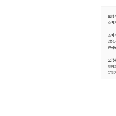
보험계
소비자
소비자
있음.
인식
모집수
보험회
문제가
보험회
전략 
외부 
다양한
Ⅰ.