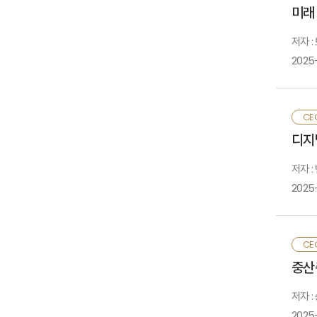
매
들
미래
과
약
보
저자 
영
국
마
2025
강
이
영
첫
2
보
CE
촉
인
우
디지
요
정
활
마
저자 :
둘
우
인
2025
가
민
하
인
정
피
보
CE
중
셋
중산
다
동
위
첫
협
저자 :
보
보
것
2025