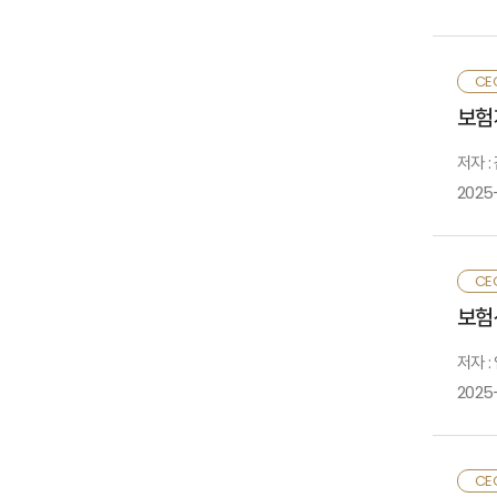
후
객
책
시
최
CE
수
실
아
보험
보
해
위
보
저자 :
것
지
2025
확
두
우
설
보
건
CE
판
확
보험
자
제
보
국
저자 :
미
우
2025
인
재
고
부
정
성
속
CE
개