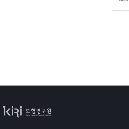
정
남
비
마
평
고
국
영
후
정
가
저
특
있
조
불
편
높
그
부
비
관
제
필
대
지
확
유
설