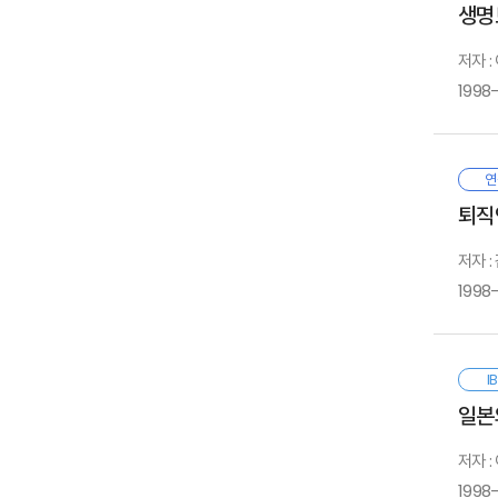
생명
1. 
열
1
1
2. 
그
2
저자 
3. 
보
1
3
1998-
방
國
2
성
이
우
일
연
이
있
Ⅴ.
퇴직
보
傾
본
1. 
經
보
저자 
2. 
1
더
1
유
3. 
1998
이
2
2
4. 
展
3
3
이
5. 
4
4
레
I.
마
I
5
5
관
노
일본
체
6
교
運
있
7
1
저자 
8
끝
Ⅵ.
가
1
1998
9