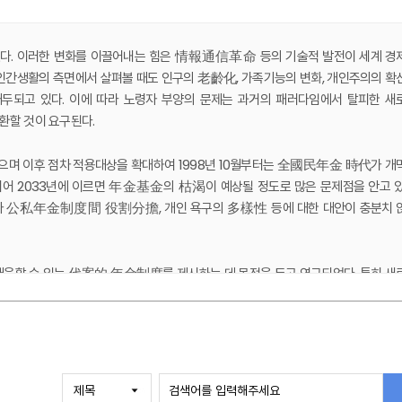
다. 이러한 변화를 이끌어내는 힘은 情報通信革命 등의 기술적 발전이 세계 경
인간생활의 측면에서 살펴볼 때도 인구의 老齡化, 가족기능의 변화, 개인주의의 확
두되고 있다. 이에 따라 노령자 부양의 문제는 과거의 패러다임에서 탈피한 새
환할 것이 요구된다.
 이후 점차 적용대상을 확대하여 1998년 10월부터는 全國民年金 時代가 개
어 2033년에 이르면 年金基金의 枯渴이 예상될 정도로 많은 문제점을 안고 있
않아 公私年金制度間 役割分擔, 개인 욕구의 多樣性 등에 대한 대안이 충분치 
응할 수 있는 代案的 年金制度를 제시하는 데 목적을 두고 연구되었다. 특히 새
동시에 도모되어야 한다는 차원에서 공적연금과 민영연금간의 役割 再定立에 초
 해야 할 것이며, 그에 따라 공적연금제도의 역할은 어떻게 바뀌어야 할 것인가에 
例國民年金으로 二元化시켜, 기초국민연금으로 하여금 노령자의 최저생활수