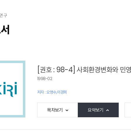
연 구
고서
[권호 : 98-4] 사회환경변화와 
1998-02
저자 : 오영수,이경희
목차보기
요약보기