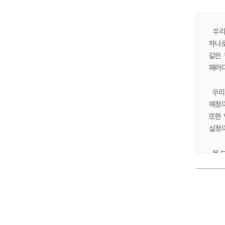
우리
하나로
같은
패러다
우리나
예정이
또한
실정이
본 보
사회
맞추었
연구하
Ⅰ.
본 