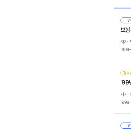
보장
소득
연
본 
Ⅱ.
보험
교수
1. 
바이다
2. 
저자 
1999-
마지막
다
정책 
Ⅲ.
부
'9
1. 
2. 
저자 
범
1998-
사
보
최
연
Ⅳ.
보