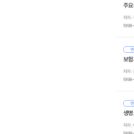
3
가
－
2
주요
마
본
가
3
1
나
1
나
4
2
저자 
－
2
2
맡
다
4
가
1998
나
가
다
나
1
3
라
2
o
최
Ⅰ.
연
마
3
5
보
매
나
보험
4
가
3
5
나
－
국
1
가
저자 
6
나
2
1998
6
1
따
다
가
위
라
판
1
1
나
마
이
2
2
2
연
3
3
4
생명
7
效
3
가
가
－
가
나
저자 
나
본
나
다
1
1998
다