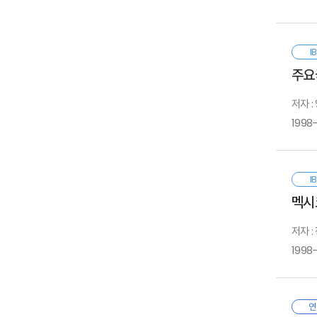
1. 
나
2
非
수
2. 
當
3. 
2
1
I
퇴
가
2
주요
시
나
II.
提
3
1
政
저자 :
1998
1
經
Ⅶ.
－
작
2
1
3
연
－
가
2
知
I
금
나
멕시
다
1
1
1
금
참
2
2
發
저자 :
가
경
2
3
기
1998
1
나
－
가
4
가
나
나
2
－
퇴
다
연
3
1
라