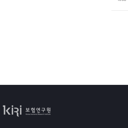
－
2
1
부
3
<
가
8
－
4
<
나
가
韓
마
나
(
－
2
다
合
o
3
9
1
1
가
가
만
－
2
가
나
나
나
다
다
－
라
利
2
4
마
成
－
Ⅱ
가
있
나
5
실
다
1
대
(