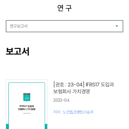
연 구
연구보고서
연구보고서
CEO Report
보고서
CEO Brief
영상자료
발간 보고서 리스트
[권호 : 23-04] IFRS17 도입과
보험회사 가치경영
2023-04
저자 : 노건엽,조영현,이승주