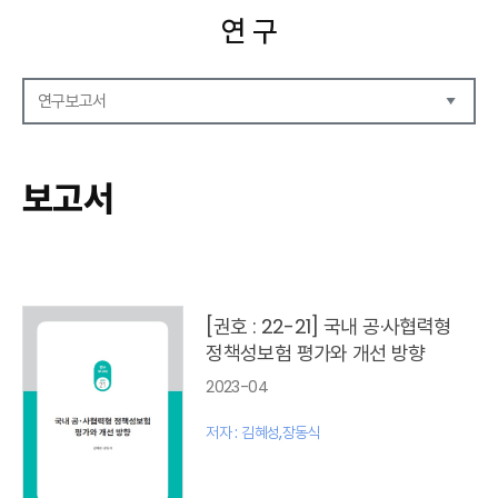
연 구
연구보고서
연구보고서
CEO Report
보고서
CEO Brief
영상자료
발간 보고서 리스트
[권호 : 22-21] 국내 공·사협력형
정책성보험 평가와 개선 방향
2023-04
저자 : 김혜성,장동식