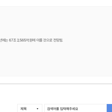
년에는 67조 2,565억원에 이를 것으로 전망됨.
용한 퇴직연금시장 잠식 등의 영향이 예상됨.