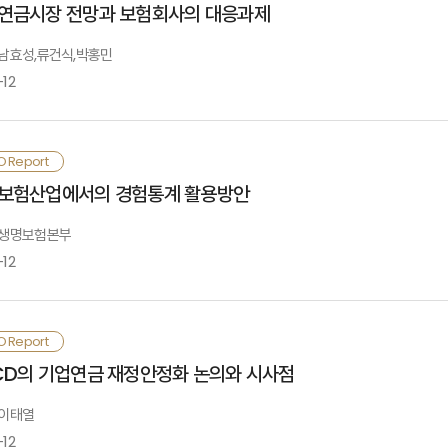
요약 및 목차
연금시장 전망과 보험회사의 대응과제
Ⅱ.보험회계 동향
: 남효성,류건식,박홍민
-12
Ⅰ. 검토배경
 전략적 제휴를 통한 방카슈랑스의 추진은
상호간의 신뢰를 바탕으로 중장기적 관
Ⅲ.보험부채의 공정가치 평가시 예상되는 변화
.책임준비금 평가방법의 변화
 퇴직연금시장의 규모 및 전망
Ⅱ. 방카슈랑스 규제와 경쟁구도 전망
O Report
.경영성과의 변동성 증가
요 방카슈랑스 규제
요약 및 목차
보험산업에서의 경험통계 활용방안
 방카슈랑스 제휴전략의 성공요소인 브랜드 가치, 고객기반, 상품 개발, 지점
.재무제표 작성 및 공시 (Dis c los ure)의 변화
카슈랑스 경쟁구도 전망
.감독정책의 변화
보완되어
시너지 효과를 극대화
할 수 있도록 해야 함.
: 생명보험본부
 퇴직연금시장의 전체규모(5인이상 사업장)는 2005년에는 45조 5,623억원, 20
-12
Ⅰ.검토배경
III. 방카슈랑스 전략적 제휴의 성공과 실패 요인
Ⅳ.향후과제
성공요인
 신규창출 시장규모: 2005년 29조 2,372억원, 2010년 50조 9,314억원
.상품설계 및 통계관리 강화
 방카슈랑스 성공비전을 수립함에 있어 변화하는 미래의 금융서비스 시장을 전
실패요인
Ⅱ.퇴직연금시장의 규모 및 전망
.자산과 부채의 종합관리
O Report
.선진 계리시스템의 구축
목차
 방카슈랑스를 통해 접근이 가능한 고객군을 명확히 하면서 그들의 특성에 맞는 
CD의 기업연금 재정안정화 논의와 시사점
.전문인력의 양성
Ⅳ. 방카슈랑스 제휴전략의 성공을 위한 과제와 대응방향
 보험회사에 미치는 영향 및 SWOT 분석
Ⅲ.보험시장에 미치는 제반 영향
 이태열
제휴파트너 선정
-12
Ⅰ.검토배경
동의 전략적 목표 설정