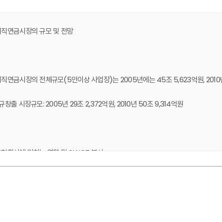
퇴직연금시장의 규모 및 전망
직연금시장의 전체규모(5인이상 사업장)는 2005년에는 45조 5,623억원, 2010
규창출 시장규모: 2005년 29조 2,372억원, 2010년 50조 9,314억원
험회사에 미치는 영향 및 SWOT 분석
약 및 목차
직연금제 도입시 퇴직연금시장에 의한 보험시장 구도재편, 은행의 기업지배력을 활