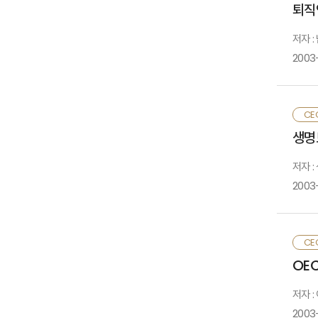
퇴직
저자 
2003
○
1
□
CE
2
주
생명
○
3
방
4
저자 
○
2003
-
1
○
2
CE
3
―
OE
4
□
저자 :
2003
공