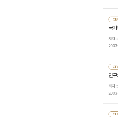
고
<
방
○
<
―
CE
<
1
국가
2
3
저자 
○
중
2003
1
CE
2
1
인구
2
3
저자 :
2003
○
것
1
Ⅰ
CE
2
○