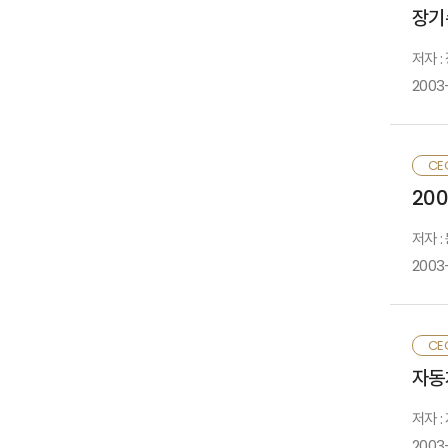
1
3
장기
구
2
4
3
5
저자 
-
Ⅱ
2003
1
CE
2
I
20
저자 
2003
1
Ⅳ
2
1
2
3
1
CE
4
Ⅴ
자동
2
저자 
3
2003