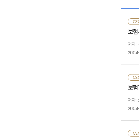
Ⅰ
○ 강
CE
DC형
보험
Ⅱ
저자 
2004
□ 
Ⅲ
CE
○ 연
보험
Ⅳ
저자 :
○ 특
요구됨
2004
Ⅴ
- 특
○
CE
<
미