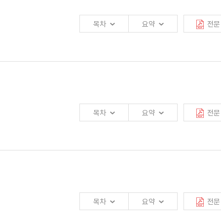
목차
요약
전문
(법규 및 윤리규범준수)를 구축하는 문제 등이 종합적으로 검토되어야 할 것임.
목차
요약
전문
목차
요약
전문