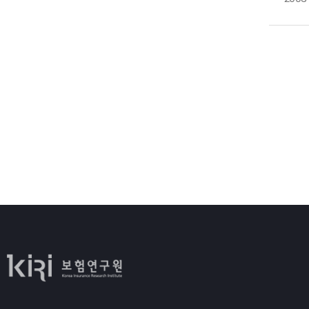
1
[
2
4
□
[
1
6
2
3
7
o
[
o
가
□