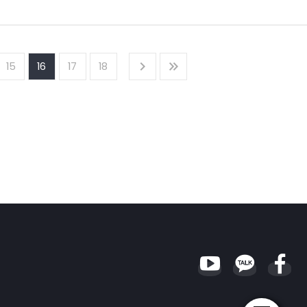
가지 문제점을 보였으나, 1년여를 경과한 현재 점차 가격자유화가 정착되어가는 모습을
15
16
17
18
나, 범위요율 축소 및 과당경쟁 자율제어 등으로 자유화 초기의 혼란은 크지 않은
 등에 따른 사고발생율 감소 등 특수한 요인이 혼재되어 나타난 외형적 모습만으로
 직판채널 참여증가 및 신규진입 예상 등 제반 환경 변화로 과거와 다른 모습으로