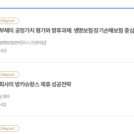
.검토배경
점은 직판조직존재 및 연금설계의 노하우 확보 등이, 약점은 리스크관리능력 및 기
O Report
 선호 등이 지적됨.
부채의 공정가치 평가와 향후과제: 생명보험·장기손해보험 중
.퇴직연금시장의 규모 및 전망
: 생명보험본부[리스크관리팀]
-03
보험회사의 대응과제
.보험시장에 미치는 제반 영향
O Report
주요내용
금설계 컨설팅능력의 강화, 수익안정형 상품 개발(GIC상품 등), 다양한 연금플랜
회사의 방카슈랑스 제휴 성공전략
. SWOT 분석 및 보험회사 대응과제
 오영수
히 수익률 경쟁차원에서 전문자산운용인력의 양성, 자산운용 자회사의 설립 및 제
.
-02
목차
.결론
히 수탁자책임위반에 따른 소송을 사전에 대비한다는 차원에서 컴플라이언스체제(법
 최근 방카슈랑스는 4대 시중은행에 의해 주도되는 양상을 보이고 있는데, 향
Ⅰ.검토배경
O Report
참조> 확정급여형/확정기여형
칠 것임.