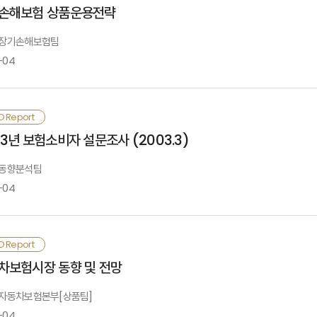
. 재해관리정책의 변화
.급부 측면
손해보험 상품운용전략
축 등이 요구됨.
. 보험제도화의 필요성
.공시 ·회계 ·과대적립
. 선진국의 보험제도 운영사례
.우리나라 퇴직금제도와의 비교
: 장기손해보험팀
 특히 수탁자책임위반에 따른 소송을 사전에 대비한다는 차원에서 컴플라이언스체제
.인구의 노령화가 노후보장제도에 미치는 영향
-04
Ⅲ. 보험제도의 운영모델 주요내용
Ⅳ.시사점
. 재난보험제도
O Report
. 자연재해보험제도
II.노령사회정책의 방향과 이슈
Ⅰ.검토배경
03년 보험소비자 설문조사 (2003.3)
: 동향분석팀
Ⅳ. 정책지원 필요사항과 보험업계의 과제
-04
Ⅱ. 2002 년 장기손해보험 경영성과 분석
. 정책적 지원 필요사항
.노령사회정책변화에 대응한 민영보험의 과제
. 보험업계의 과제
.분석결과
.이원별/상품유형별 손익 구성
.상품유형별 손익기여도 분석
.조사 배경
O Report
.회사별/이원별 손익 분석
(붙임 1) 미국, 일본의 재해관련 보험제도 운영사례
.전략적 시사점
차보험시장 동향 및 전망
.가입실태 및 만족도
: 자동차보험본부[상품팀]
III.미래수익 및 민감도 분석 (예시)
.판매채널
(붙임 2) 각 부처별 재난시설 지정 현황
-04