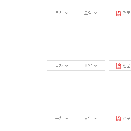
목차
요약
전문
점에서 접근
됨으로써 투자리스크와 기회비용을 최소화 할 수 있도록 해야 할 것임.
망, 판매기법 등의 분야에서
제휴금융기관간의 장점을 제고
하고, 그것이 상호간에
목차
요약
전문
10년에는 67조 2,565억원에 이를 것으로 전망됨.
망하면서
고객에게 어떠한 가치를 어떻게 전달할 것인가를 협의하여 결정
해야 함.
상품과 서비스 전달방법이 강구되어야 함.
목차
요약
전문