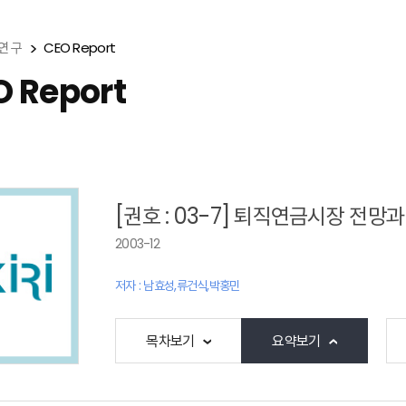
연 구
CEO Report
O Report
[권호 : 03-7] 퇴직연금시장 전
2003-12
저자 : 남효성,류건식,박홍민
목차보기
요약보기