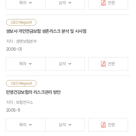
목차
요약
전문
Ⅲ. 그룹별 손익 전망 및 분석
CEO Report
Ⅰ. 검토배경
Ⅳ. 시사점
생보사 개인연금보험 생존리스크 분석 및 시사점
저자 : 생명보험본부
Ⅱ. 퇴직연금제도의 운용특징 및 전망
2006-01
<부록 1> 손익 민감도 분석
1. 운용규정
목차
요약
전문
<부록 2> 손익 전망 분석 흐름도(flow chart)
2. 운용특징
CEO Report
민영건강보험의 리스크관리 방안
<부록 3> 손익 전망 주요 가정
3. 향후전망 및 시사점
저자 : 보험연구소
2005-11
Ⅲ. 미·일의 퇴직연금 운용현황 및 특징
목차
요약
전문
1. 운용패턴