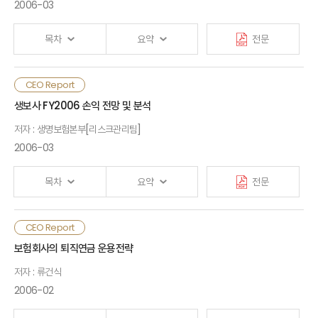
2006-03
접근전략이 주효할 것으로 판단됨
< 별첨 2 > 주요국의 농작물재해보험제도 현황
< 별첨 3 > 농작물재해보험 작물확대계획에 따른 보험료 규모 추정
목차
요약
전문
자료
CEO Report
생보사 FY2006 손익 전망 및 분석
저자 : 생명보험본부[리스크관리팀]
2006-03
목차
요약
전문
CEO Report
Ⅰ. 검토배경
보험회사의 퇴직연금 운용전략
저자 : 류건식
Ⅱ. 손익 전망
2006-02