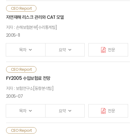
CEO Report
Ⅰ. 검토배경
2. 제반특징
자연재해 리스크 관리와 CAT 모델
저자 : 손해보험본부[수리통계팀]
Ⅱ. 민영건강보험시장의 현황
Ⅳ. 퇴직연금 운용전략 및 향후과제
2005-11
목차
요약
전문
III. 민영건강보험사업의 보험리스크 요인
CEO Report
Ⅰ. 검토배경
Ⅳ. 민영건강보험사업의 리스크관리 방안
FY2005 수입보험료 전망
저자 : 보험연구소[동향분석팀]
Ⅱ. CAT 모델 도입 필요성
2005-07
[부록] 미국 보험산업별 보험리스크
목차
요약
전문
Ⅲ. 도입 효과
□ 최근 경제 금융 및 보험시장 환경이 빠르게 변화함에 따라
제목 및 목차
CEO Report