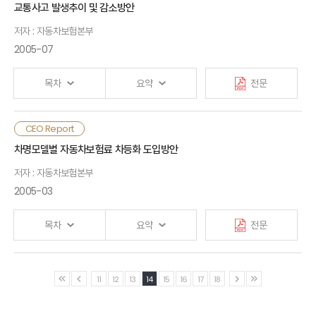
Ⅳ. 맺음말
산업 전망 업무의 시의성을 제고하기 위해서 연 1회의 정기적인
교통사고 발생추이 및 감소방안
보험산업 전망에 더해 수입보험료에 대한 수정 전망을 실시
Ⅰ. 머리말
저자 : 자동차보험본부
Ⅱ. 경제·금융 환경
2005-07
<별첨> CAT(Catastrophe) 모델
○ 2005년에 들어서도 경기 회복 여부가 불확실한 가운데 금융
Ⅲ. 수입보험료 전망
목차
요약
전문
시장의 불안정도 심화되고 있어 보험산업 환경의 측면에서 기존의
전망치를 재검토할 필요 대두
Ⅳ. 시사점
CEO Report
차명모델별 자동차보험료 차등화 도입방안
○ 보험산업의 경우 금융형 상품에 대한 인기 급증, 퇴직연금
도입 등의 요인을 충분히 고려하여 전망을 재조정할 필요성 제기
저자 : 자동차보험본부
2005-03
- FY2004 생명보험의 경우 변액상품의 인기가 큰 폭 증가하고
목차
요약
전문
단체보험의 급감세가 진정되면서 양적으로 양호한 실적 시현
11
12
13
14
15
16
17
18
□ 이 보고서는 2004년 11월의 보험산업 전망에 대해 주로
보험시장의 규모, 즉 수입보험료의 측면에서 보완하는 성격