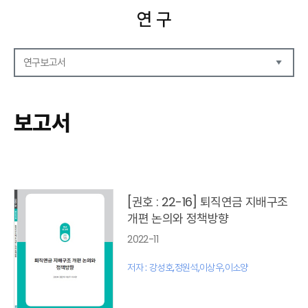
연 구
연구보고서
연구보고서
CEO Report
보고서
CEO Brief
영상자료
발간 보고서 리스트
[권호 : 22-16] 퇴직연금 지배구조
개편 논의와 정책방향
2022-11
저자 : 강성호,정원석,이상우,이소양