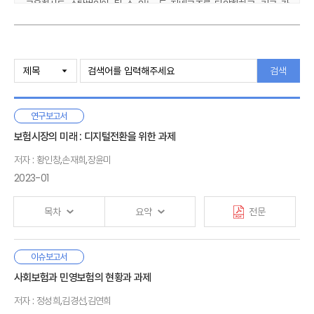
금융회사도 수탁법인이 될 수 있는 등 지배구조를 다양화하고, 기금 간
경쟁 유도를 통해 수익률을 제고하는 기금형 중심의 지배구조로 운영되고
있다. 반면 일본은 AIJ 사건 이후 기금형에 대한 부정적 인식으로 기금형이
위축되고 있다는 점에서 지배구조 변경 시 다양한 관점에서 살펴볼
Ⅰ. 서론
필요성을 시사하고 있다.
1. 연구배경 및 목적
검색
2. 선행연구 및 연구구성
기금형 도입에 따른 영향을 살펴보면 다음과 같다. 중퇴기금 도입으로
근로복지공단의 시장 지배력의 증가가 예상되고, 적립금운용위원회 도입
연구보고서
Ⅱ. 퇴직연금 지배구조 평가 및 변화
의무화는 대기업의 사업자 선택에 영향을 줄 수 있으나 사업자와 계열사
1. 계약형 지배구조와 한계
보험시장의 미래 : 디지털전환을 위한 과제
(사업장) 간 내부시장(Captive Market)의 구축으로 단기적으로는 큰
2. 기금형 퇴직연금 제도와 추진경과
변화가 없을 것으로 보인다. 또한 보편적 기금형이 도입되더라도 DB형은
저자 : 황인창,손재희,장윤미
3. 퇴직연금 지배구조의 다양화와 영향
근로자의 참여 유인이 적고 DC형은 집합투자운용 허용 등 추가적 조치가
2023-01
필요하므로 시장의 변화는 장기적으로 나타날 것으로 전망된다.
Ⅲ. 주요국의 기금형 퇴직연금과 시사점
퇴직연금 발전을 위한 지배구조 개편 방향은 수급권보호가 강화되고
목차
요약
전문
1. 미국
사업자의 경쟁력이 제고되며, 수탁자의 책임과 권한이 명확히 되도록
2. 영국
설정될 필요가 있다. 이를 고려하여 보험산업은 적극적 투자전략 모색,
3. 호주
경쟁사와 상생연계전략 등을 통해 지배구조 개편에 따른 현실적 대안을
국내 보험산업은 성장성과 수익성이 동반 하락하는 장기적인
이슈보고서
4. 일본
Ⅰ. 서론
마련해 나갈 필요가 있다.
추세를 보이고, 소비자 신뢰
또한 높지 않은 상황이다. 이러한
사회보험과 민영보험의 현황과 과제
1. 연구배경 및 목적
보험산업이 직면한 성장성·수익성의 추세적 하락과 소비자
2. 선행연구
Ⅳ. 기금형 퇴직연금 도입 영향과 정책방향
저자 : 정성희,김경선,김연희
신뢰 저하는 근본적으로 보험시장에 내재되어 있는