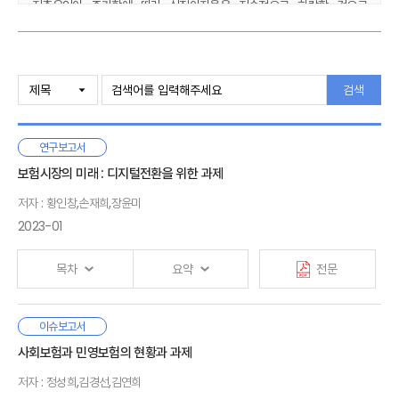
저축유인이 증가함에 따라 실질이자율은 지속적으로 하락할 것으로
예측되었다. 이러한 경제환경 변화는 개인보험 수요에 영향을 미친다. 우선
개인이 미래 소비를 위한 재원 마련에 적극적으로 나선다는 것은
연금보험과 같은 노후소득보장 상품 수요가 확대될 것을 의미하며,
Ⅰ. 서론
고령에서의 노동공급 증가는 질병과 상해 등 노동공급 중단 리스크에
1. 연구 배경
검색
대비하여 소득상실 및 상해보험 수요가 확대될 수 있음을 시사한다.
2. 선행연구
실질이자율의 지속적 하락은 투자형 상품 수요 확대에 영향을 미칠 것으로
보이며, 한편 저연령 인구의 감소는 유족에 대한 보장 수요의 약화를
연구보고서
Ⅱ. 모형
가져올 것으로 보인다.
1. 모형 설명
보험시장의 미래 : 디지털전환을 위한 과제
2. 효용극대화 문제
의료비의 실질 인플레이션이 5%라는 가정하에 2030년, 2040년,
저자 : 황인창,손재희,장윤미
3. 모형경제의 균형
2050년 민간의료보험 총 보험료 변화를 살펴봤을 때, 민간의료보험
2023-01
총보험료는 기준경제 대비 4.7%, 5.3%, 2.1% 증가하는 것으로 나타났다.
2040년 이후 민간의료보험 수요는 감소하는 것으로 나타나는데 현재와
Ⅲ. 모형의 수량화 및 기준경제 설정
목차
요약
전문
같은 저연령 인구 감소가 지속되고 보험료 부담으로 인해 민간의료보험을
1. 모수설정
유지하기 어려운 70대 이상 인구가 증가하면서 결국 민간의료보험 수요
2. 기준경제 설정
또한 정점을 찍고 축소될 수밖에 없을 것이라는 점을 시사한다.
국내 보험산업은 성장성과 수익성이 동반 하락하는 장기적인
이슈보고서
Ⅰ. 서론
Ⅳ. 인구고령화 효과 분석
다만, 본 연구가 인구구조 변화를 개인보험 수요와 연결하면서 거시경제
추세를 보이고, 소비자 신뢰
또한 높지 않은 상황이다. 이러한
사회보험과 민영보험의 현황과 과제
1. 연구배경 및 목적
1. 미래 사망률 추정
모형을 처음으로 적용하는 시도이기 때문에 모델링 과정에서 현실과의
보험산업이 직면한 성장성·수익성의 추세적 하락과 소비자
2. 선행연구
저자 : 정성희,김경선,김연희
2. 모형실험: 고령화 효과 분석
괴리가 존재할 수밖에 없고 따라서 분석결과의 과도한 해석은 경계할
신뢰 저하는 근본적으로 보험시장에 내재되어 있는