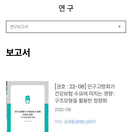
연 구
연구보고서
연구보고서
CEO Report
보고서
CEO Brief
영상자료
발간 보고서 리스트
[권호 : 22-08] 인구고령화가
건강보험 수요에 미치는 영향 :
구조모형을 활용한 정량화
2022-08
저자 : 김세중,임태준,김유미