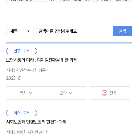
내용에 대해서도 사실상 통제를 하고 있는 상황에서, 약관의
불명확성에 대한 책임이 전적으로 보험자에게 귀속된다고 보기는
어렵다. (ⅱ) 보험자와 보험계약자 간 힘의 불균형을 시정하기 위한
보다 직접적이고 강력한 제도인 금소법이 제정되는 등 규제 환경도
Ⅰ. 서론
변화하였다. (ⅲ) 페널티 디폴트 룰에 관한 미국의 논의가 보여주듯이,
1. 연구 배경
검색
작성자 불이익 원칙의 투명성 제고 및 정보 공개 기능은 크지 않고,
2. 선행연구
오히려 약관의 가독성을 떨어트리거나, 명확하게 보장범위를
3. 연구내용
축소하거나, 보험료 인상을 야기하는 등 부정적 결과를 가져올 수
연구보고서
있다. (ⅳ) 자동차보험이나 실손의료보험과 같이 국민 대다수가
Ⅱ. 계약 및 약관 해석 기준
보험시장의 미래 : 디지털전환을 위한 과제
가입한 보험의 경우, 이제는 보장대상이나 보장범위를 확대하는 것
1. 개관
못지않게 이를 적정하게 유지함으로써 보험료 인상을 방지하는 것이
저자 : 황인창,손재희,장윤미
2. 계약 해석 기준
중요한 현안이 되고 있다.
2023-01
3. 약관 해석 기준
4. 보험약관 해석 기준
작성자 불이익 원칙 자체의 한계, 규제 환경 변화에 따른 역할의 변화,
목차
요약
전문
보험의 단체성 등
을 고려할 때, 작성자 불이익 원칙의 의의를
존중하되 오남용되지 않도록 그 적용 범위를 적절하게 설정할 필요가
Ⅲ. 작성자 불이익 원칙
있다. 이는 보험의 선의성과 지속가능성에도 긍정적인 영향을 미쳐,
1. 의의 및 법적 성격
국내 보험산업은 성장성과 수익성이 동반 하락하는 장기적인
이슈보고서
결과적으로 보험제도의 발전과 보험소비자의 권익 향상에 기여할 수
2. 인정 근거 및 한계
Ⅰ. 서론
추세를 보이고, 소비자 신뢰
또한 높지 않은 상황이다. 이러한
사회보험과 민영보험의 현황과 과제
있을 것이다.
3. 적용요건: 보충성
1. 연구배경 및 목적
보험산업이 직면한 성장성·수익성의 추세적 하락과 소비자
4. 적용효과: 고객에게 유리한 해석
2. 선행연구
저자 : 정성희,김경선,김연희
신뢰 저하는 근본적으로 보험시장에 내재되어 있는