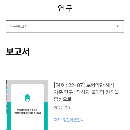
연 구
연구보고서
연구보고서
CEO Report
보고서
CEO Brief
영상자료
발간 보고서 리스트
[권호 : 22-07] 보험약관 해석
기준 연구 : 작성자 불이익 원칙을
중심으로
2022-08
저자 : 황현아,손민숙