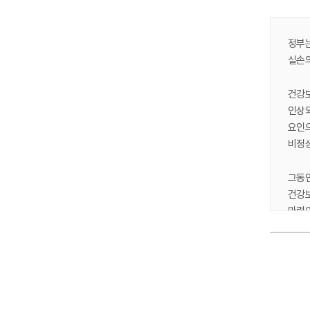
정부는
실손의
건강보
인상되
요인으
비정상
그동안
건강보
마련이
먼저 
필요가
Ⅰ.