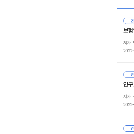
Ⅱ
1. 
연
2. 
보험
저자 
Ⅲ
2022
1. 
2. 
보
연
서
인구
Ⅳ
활
1. 
커
저자 
2. 
보
2022
1
우
2
세
Ⅴ.
본
3
연
경
초