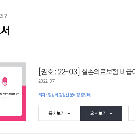
연 구
고서
[권호 : 22-03] 실손의료보험 비
2022-07
저자 : 정성희,김경선,문혜정,홍보배
목차보기
요약보기