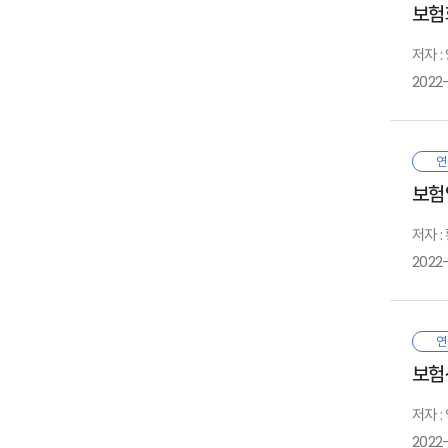
보험
프
M
1
·
대
저자 
한
1
2022
활
연
2
갖
생
· 
3
대
개
1
연
의
국
2
보험
지
금
3
1
내
저자 
의
준
2022
4
관
부
금
1
체
2
작
1
다
연
준
투
없
보험
적
보
1
현
확
저자 :
내
1
2022
자