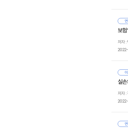
6
그
2
하
3
직
본
연
및
1
보험
자
먼
2
인
기
3
저자 
1
위
4
2022
작
2
법
1
범
3
비
2
있
보
3
이
5
두
1
있
6
실손
통
2
부
3
그
저자 
대
4
문
1
2022
2
1
뿐
2
부
경
정
3
유
연
본