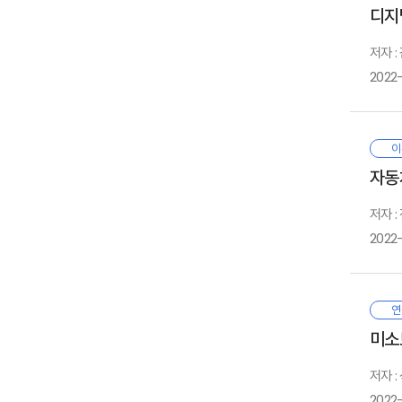
판
4
디지
제
금
건
1
저자 
균
과
2
2022
상
3
1
1
이
진
2
2
제
3
사
체
이
그
4
연
자동
공
5
대
1
관
저자 :
2
1
보
3
2
2022
먼
대
검
보
불
1
본
연
2
대
1
1
미소
이
3
계
2
2
1
기
4
3
3
저자 
구
5
기
3
2022