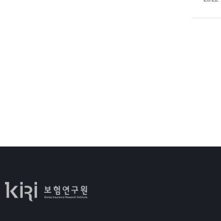
필
6
그
입
소
1
유
정
경
2
만
1
채
유
3
미
2
4
3
자
이
확
여
진
1
보
시
3
접
1
보
2
3
아
1
보
2
대
3
1
2