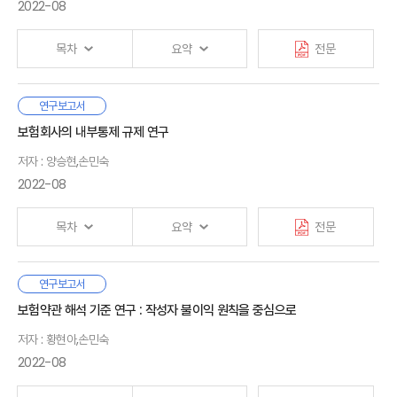
3. 정리
외부데이터는 개인정보 활용을 위한 정보주체의 선제적 동의가
2022-08
1. 개요
쉽지 않아 활용에 제약이 있었지만, 제도적 개선이 추진됨에 따라
2. 해외 보험회사의 외부데이터 결합·활용 사례
보험업권에서도 이종 업종 외부데이터의 결합과 활용을 통해
3. 국내 보험회사의 외부데이터 결합·활용 현황
Ⅴ. 결론
목차
요약
전문
다양한 부가가치를 창출할 수 있다는 기대감이 커지고 있다.
보험회사가 외부데이터를 활용하여 기대할 수 있는 편익을
Ⅲ. 의료데이터의 이차적 활용
· 참고문헌
예상하기 위해서 해외 사례를 살펴볼 수 있으며, 해외 보험회사는
본 보고서는 개인보험의 수요에 영향을 미치는 다양한 변수 중
연구보고서
1. 개요
Ⅰ. 서론
외부데이터를 활용하여 보험료 정교화, 언더라이팅 효율성 개선,
인구구조 변화에 집중한다. 인구구조 변화는 인구구조 변화
보험회사의 내부통제 규제 연구
2. 국내 현황
1. 연구 배경
보험사기 방지 등 다양한 성과를 거두고 있다.
자체뿐만 아니라 인구구조 변화로 인해 초래되는 경제환경 변화를
3. 해외 사례
2. 선행연구
저자 : 양승현,손민숙
통해 간접적으로 개인보험시장에 영향을 미칠 것이다. 본 보고서는
4. 시사점
우리나라 보험회사는 외부데이터 활용을 위한 첫 단추로서
동태확률일반균형모형(Dynamic Stochastic General
2022-08
공공의료데이터의 활용을 추진 중이다. 우리나라
Equilibrium Model, DSGE 모형) 구축을 통해 인구구조 변화가
Ⅱ. 모형
공공의료데이터의 가용성, 인프라 및 제도, 거버넌스는
Ⅳ. 결론
개인보험 수요에 미치는 동태적 과정을 구현하고, 특히
1. 모형 설명
목차
요약
전문
세계적으로도 우수한 수준으로 평가받고 있지만, 데이터 활용에
인구고령화의 영향이 클 것으로 보이는 사적 건강보험에 대해서는
2. 효용극대화 문제
대한 사회적 공감대가 부족하여 영리기업과의 공공의료데이터
정량적인 분석을 시도하였다.
3. 모형경제의 균형
공유는 이루어지지 않고 있다. 해외의 경우에도 사회적 신뢰가
· 참고문헌
몇 차례 금융위기를 통해 금융감독기관에 의한 공적 규제와 같은
연구보고서
높은 핀란드에서는 의료데이터를 공유하여 혁신 활동에 활용하고
연구결과, 기대수명 증가를 인지한 개인의 고연령 노동공급 확대,
Ⅰ. 서론
외부통제의 한계가 드러나면서 금융회사 내부통제의 중요성은
보험약관 해석 기준 연구 : 작성자 불이익 원칙을 중심으로
Ⅲ. 모형의 수량화 및 기준경제 설정
있지만, 사회적 합의가 부족한 영국에서는 의료데이터 활용을 통한
확대된 은퇴기간의 경기 변동성에 대응한 예비적 저축수요 증가 및
1. 연구배경 및 목적
국내외적으로 증대되고 있다. 국내에서는 외환위기 이후
1. 모수설정
대규모 프로젝트가 불발되기도 하였다.
소비 감소 등이 예측되었고, 생산가능인구 감소로 인해 경제
2. 선행연구
저자 : 황현아,손민숙
2000년경부터 은행법, 보험업법 등 개별 금융관련법에서
2. 기준경제 설정
총노동은 감소하고 개인의 저축유인이 증가함에 따라
내부통제를 규정해왔고 현재는 2016년 시행된 금융회사
2022-08
한국은 세계에서 가장 빠르게 고령화가 진행되고 있기 때문에
실질이자율은 지속적으로 하락할 것으로 예측되었다. 이러한
지배구조법이 금융통합법률로서 금융회사의 내부통제와 관련된
보험시장에서 고령자·유병자가 증가하여 보험 보장 공백이 확대될
Ⅱ. 내부통제 관련 규제 검토
경제환경 변화는 개인보험 수요에 영향을 미친다. 우선 개인이
Ⅳ. 인구고령화 효과 분석