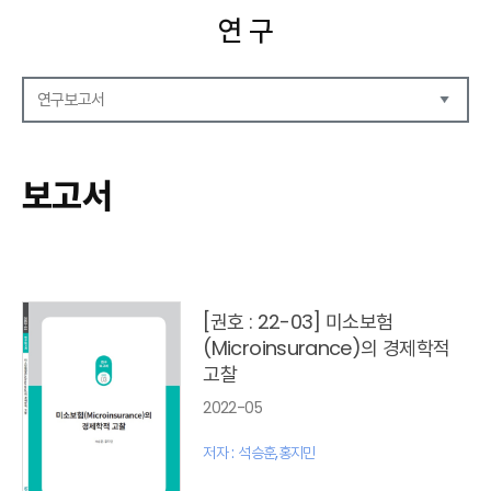
연 구
연구보고서
연구보고서
CEO Report
보고서
CEO Brief
영상자료
발간 보고서 리스트
[권호 : 22-03] 미소보험
(Microinsurance)의 경제학적
고찰
2022-05
저자 : 석승훈,홍지민