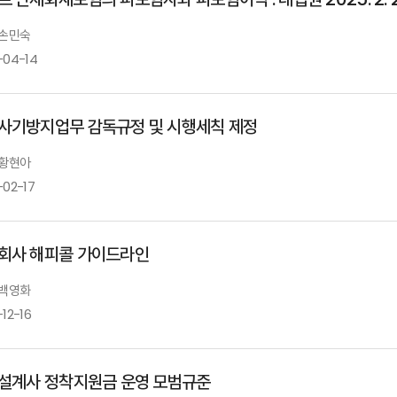
 손민숙
-04-14
사기방지업무 감독규정 및 시행세칙 제정
 황현아
-02-17
회사 해피콜 가이드라인
 백영화
12-16
 설계사 정착지원금 운영 모범규준