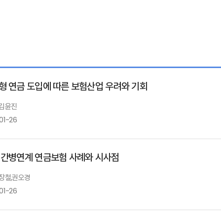
형 연금 도입에 따른 보험산업 우려와 기회
 김윤진
01-26
 간병연계 연금보험 사례와 시사점
 장철,권오경
01-26