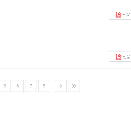
전문
전문
5
6
7
8