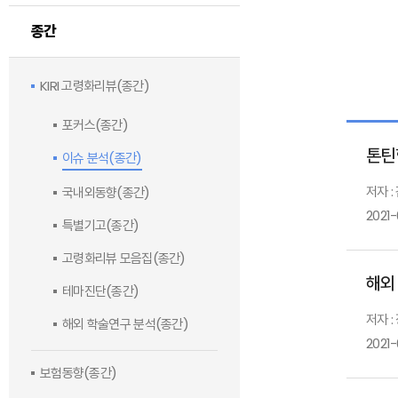
종간
KIRI 고령화리뷰(종간)
포커스(종간)
톤틴
이슈 분석(종간)
저자 :
국내외동향(종간)
2021-
특별기고(종간)
고령화리뷰 모음집(종간)
해외
테마진단(종간)
저자 :
해외 학술연구 분석(종간)
2021-
보험동향(종간)