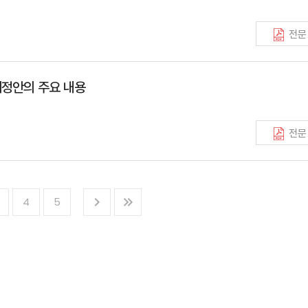
전문
정안의 주요 내용
전문
4
5