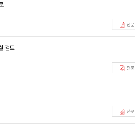
로
전문
결 검토
전문
전문