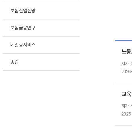
보험산업전망
보험금융연구
메일링서비스
노동
종간
저자 :
2026
교육
저자 :
2025