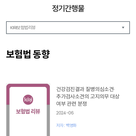
정기간행물
KIRI보험법리뷰
해외보험리포트
보험산업전망
보험법 동향
보험금융연구
KIRI 리포트
KIRI 고령화리뷰
KIRI 보험법리뷰
포커스
건강검진결과 질병의심소견·
이슈 분석
추가검사소견의 고지의무 대상
특별기고
여부 관련 분쟁
보험법 동향
2024-06
최신보험정보
최신 해외보험연구동향
저자 : 백영화
연차보고서