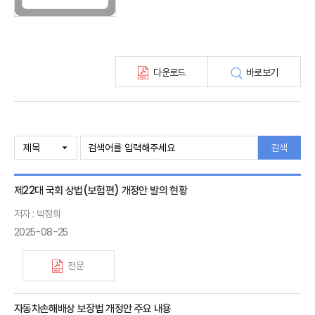
보험총서
보험동향(종간)
해외 보험동향(종간)
보험회사 재무분석(종간)
다운로드
바로보기
주간 해외보험동향(종간)
해외보험금융동향(종간)
검색
제22대 국회 상법(보험편) 개정안 발의 현황
저자 : 박정희
2025-08-25
전문
자동차손해배상 보장법 개정안 주요 내용