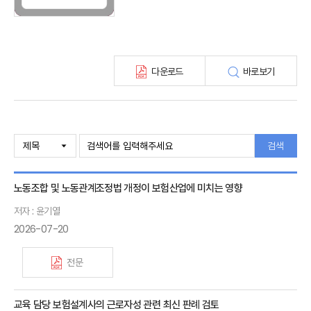
보험총서
보험동향(종간)
해외 보험동향(종간)
보험회사 재무분석(종간)
다운로드
바로보기
주간 해외보험동향(종간)
해외보험금융동향(종간)
검색
노동조합 및 노동관계조정법 개정이 보험산업에 미치는 영향
저자 : 윤기열
2026-07-20
전문
교육 담당 보험설계사의 근로자성 관련 최신 판례 검토