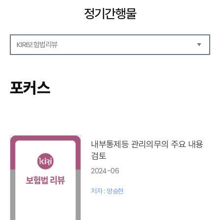
정기간행물
KIRI보험법리뷰
해외보험리포트
보험산업전망
포커스
보험금융연구
KIRI 리포트
KIRI 고령화리뷰
KIRI 보험법리뷰
포커스
내부통제등 관리의무의 주요 내용
이슈 분석
검토
특별기고
2024-06
보험법 동향
최신보험정보
저자 : 양승현
최신 해외보험연구동향
연차보고서