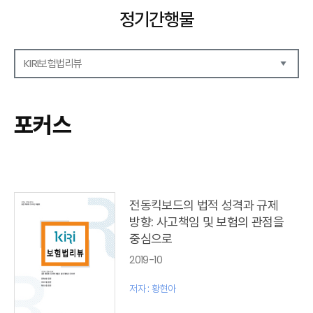
정기간행물
KIRI보험법리뷰
해외보험리포트
보험산업전망
포커스
보험금융연구
KIRI 리포트
KIRI 고령화리뷰
KIRI 보험법리뷰
포커스
전동킥보드의 법적 성격과 규제
이슈 분석
방향: 사고책임 및 보험의 관점을
특별기고
중심으로
보험법 동향
2019-10
최신보험정보
최신 해외보험연구동향
저자 : 황현아
연차보고서