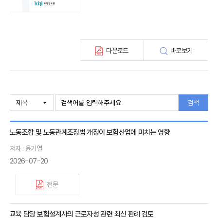
보험총서
보험동향(종간)
해외 보험동향(종간)
보험회사 재무분석(종간)
다운로드
바로보기
주간 해외보험동향(종간)
해외보험금융동향(종간)
검색
노동조합 및 노동관계조정법 개정이 보험산업에 미치는 영향
저자 : 윤기열
2026-07-20
전문
교육 담당 보험설계사의 근로자성 관련 최신 판례 검토