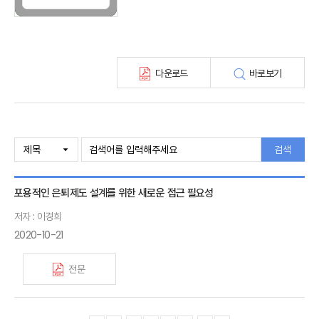
최신보험정보
최신 해외보험연구동향
연차보고서
보험총서
다운로드
바로보기
보험동향(종간)
해외 보험동향(종간)
보험회사 재무분석(종간)
주간 해외보험동향(종간)
해외보험금융동향(종간)
검색
포용적인 은퇴제도 설계를 위한 새로운 접근 필요성
저자 : 이경희
2020-10-21
전문