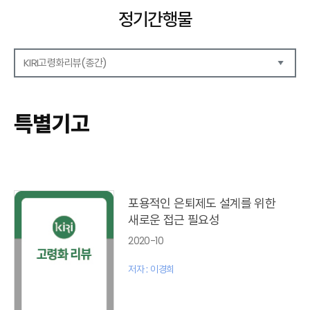
정기간행물
KIRI고령화리뷰(종간)
해외보험리포트
보험산업전망
특별기고
보험금융연구
KIRI 리포트
KIRI 고령화리뷰
포커스(종간)
이슈 분석(종간)
포용적인 은퇴제도 설계를 위한
해외 학술연구 분석(종간)
새로운 접근 필요성
국내외동향(종간)
2020-10
특별기고(종간)
고령화리뷰 모음집(종간)
저자 : 이경희
테마진단(종간)
KIRI 보험법리뷰